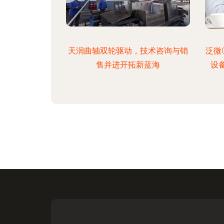
天润曲轴双轮驱动，技术咨询与销
泛微
售并进开拓新蓝海
设