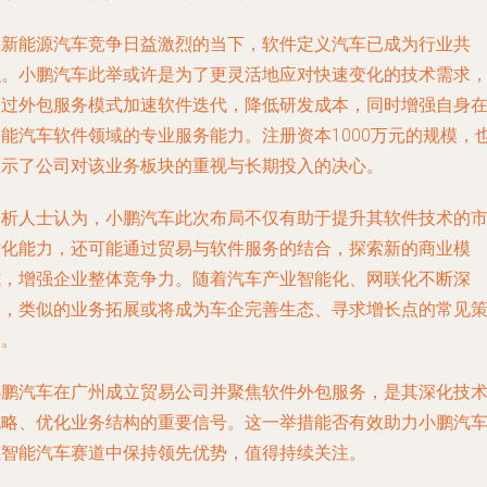
在新能源汽车竞争日益激烈的当下，软件定义汽车已成为行业共
识。小鹏汽车此举或许是为了更灵活地应对快速变化的技术需求
通过外包服务模式加速软件迭代，降低研发成本，同时增强自身
智能汽车软件领域的专业服务能力。注册资本1000万元的规模，
显示了公司对该业务板块的重视与长期投入的决心。
分析人士认为，小鹏汽车此次布局不仅有助于提升其软件技术的
场化能力，还可能通过贸易与软件服务的结合，探索新的商业模
式，增强企业整体竞争力。随着汽车产业智能化、网联化不断深
入，类似的业务拓展或将成为车企完善生态、寻求增长点的常见
略。
小鹏汽车在广州成立贸易公司并聚焦软件外包服务，是其深化技
战略、优化业务结构的重要信号。这一举措能否有效助力小鹏汽
在智能汽车赛道中保持领先优势，值得持续关注。